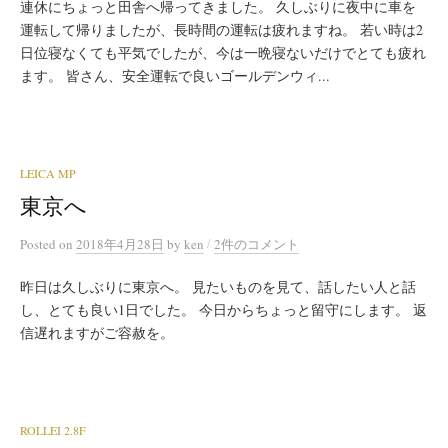
連休にちょっと田舎へ帰ってきました。 久しぶりに夜中に車を
運転して帰りましたが、長時間の運転は疲れますね。 若い時は2
日位寝なくても平気でしたが、今は一晩寝ないだけでとても疲れ
ます。 皆さん、安全運転で良いゴールデンウィ...
LEICA MP
東京へ
/
Posted
on
2018年4月28日
by
ken
2件のコメント
昨日は久しぶりに東京へ。 見たいものを見て、話したい人と話
し、とても良い1日でした。 今日からちょっと留守にします。 返
信遅れますがご容赦を。
ROLLEI 2.8F