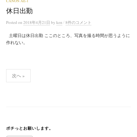
CANON AE-1
休日出勤
/
Posted
on
2018年4月21日
by
ken
8件のコメント
土曜日は休日出勤 ここのところ、写真を撮る時間が思うように
作れない。
投
次へ »
稿
の
ペ
ー
ジ
送
ポチっとお願いします。