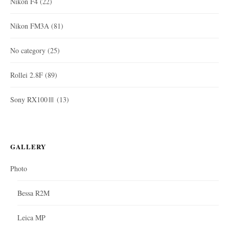
Nikon F4
(22)
Nikon FM3A
(81)
No category
(25)
Rollei 2.8F
(89)
Sony RX100Ⅲ
(13)
GALLERY
Photo
Bessa R2M
Leica MP