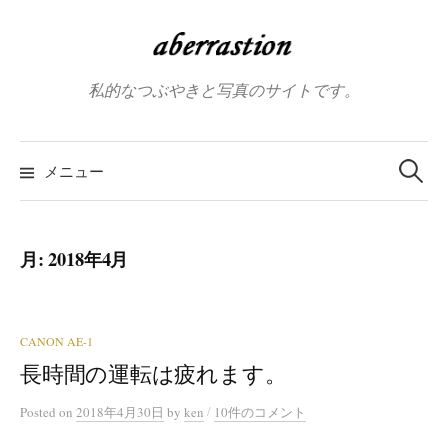
コ
ン
テ
私的なつぶやきと写真のサイトです。
ン
ツ
へ
検
索:
メニュー
ス
キ
ッ
プ
月:
2018年4月
CANON AE-1
長時間の運転は疲れます。
/
Posted
on
2018年4月30日
by
ken
10件のコメント