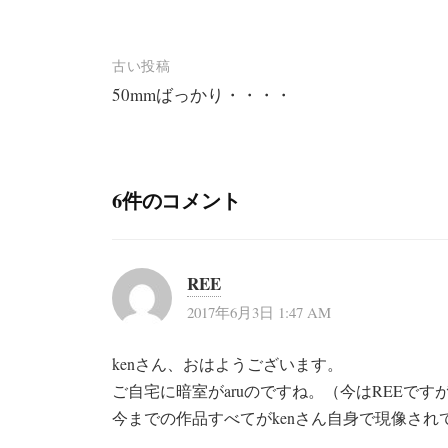
投
古い投稿
50mmばっかり・・・・
稿
ナ
ビ
6件のコメント
ゲ
ー
シ
REE
ョ
2017年6月3日 1:47 AM
ン
kenさん、おはようございます。
ご自宅に暗室がaruのですね。（今はREEです
今までの作品すべてがkenさん自身で現像され