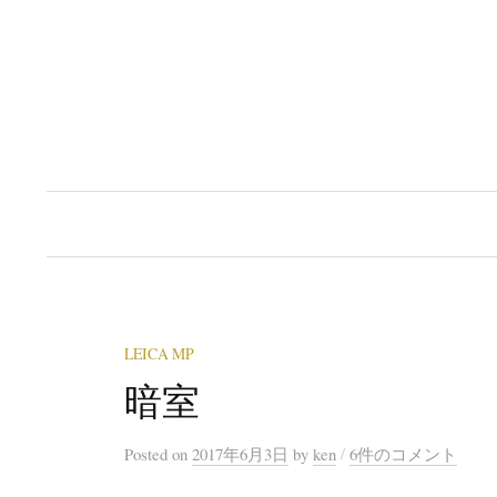
コ
ン
テ
ン
ツ
へ
ス
キ
ッ
プ
LEICA MP
暗室
/
Posted
on
2017年6月3日
by
ken
6件のコメント