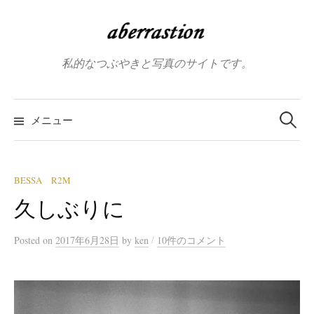
コ
ン
テ
私的なつぶやきと写真のサイトです。
ン
ツ
へ
検
索:
メニュー
ス
キ
ッ
プ
BESSA R2M
久しぶりに
/
Posted
on
2017年6月28日
by
ken
10件のコメント