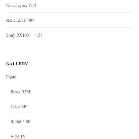
No category
(25)
Rollei 2.8F
(89)
Sony RX100Ⅲ
(13)
GALLERY
Photo
Bessa R2M
Leica MP
Rollei 2.8F
EOS-1V