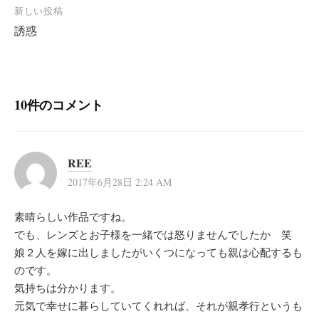
ナ
新しい投稿
ビ
誘惑
ゲ
ー
シ
10件のコメント
ョ
ン
REE
2017年6月28日 2:24 AM
素晴らしい作品ですね。
でも、レンズとお子様を一緒では怒りませんでしたか 笑
娘２人を嫁に出しましたがいくつになっても親は心配するも
のです。
気持ちは分かります。
元気で幸せに暮らしていてくれれば、それが親孝行というも