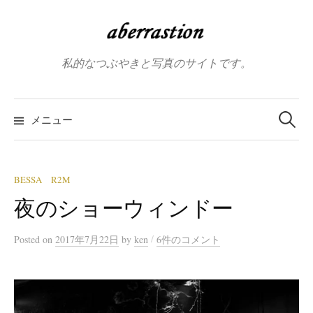
コ
ン
テ
私的なつぶやきと写真のサイトです。
ン
ツ
へ
検
索:
メニュー
ス
キ
ッ
プ
BESSA R2M
夜のショーウィンドー
/
Posted
on
2017年7月22日
by
ken
6件のコメント