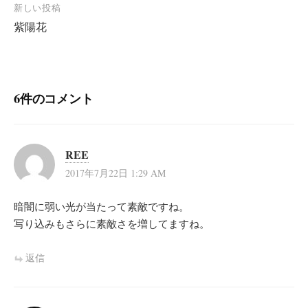
新しい投稿
ビ
紫陽花
ゲ
ー
シ
6件のコメント
ョ
ン
REE
2017年7月22日 1:29 AM
暗闇に弱い光が当たって素敵ですね。
写り込みもさらに素敵さを増してますね。
返信