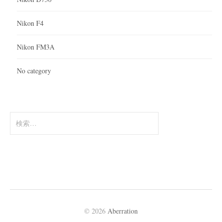
Nikon F4
Nikon FM3A
No category
検
索:
© 2026
Aberration