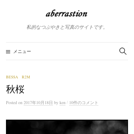
コ
ン
テ
私的なつぶやきと写真のサイトです。
ン
ツ
へ
検
索:
メニュー
ス
キ
ッ
プ
BESSA R2M
秋桜
/
Posted
on
2017年10月18日
by
ken
10件のコメント