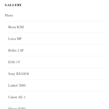
GALLERY
Photo
Bessa R2M
Leica MP
Rollei 2.8F
EOS-1V
Sony RX100Ⅲ
Linhof 2000
Canon AE-1
Nikon D750