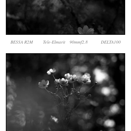
BESSA R2M Tele-Elmarit 90mmf2.8 DELTA100