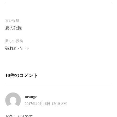
投
古い投稿
夏の記憶
稿
ナ
新しい投稿
ビ
破れたハート
ゲ
ー
シ
10件のコメント
ョ
ン
orange
2017年10月18日 12:10 AM
お久しぶりです。