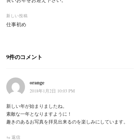
稿
ナ
新しい投稿
ビ
仕事初め
ゲ
ー
シ
9件のコメント
ョ
ン
orange
2018年1月2日 10:03 PM
新しい年が始まりましたね。
素敵な一年となりますように！
趣きのあるお写真を拝見出来るのを楽しみにしています。
返信