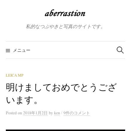
コ
ン
テ
私的なつぶやきと写真のサイトです。
ン
ツ
へ
検
索:
メニュー
ス
キ
ッ
プ
LEICA MP
明けましておめでとうござ
います。
/
Posted
on
2018年1月2日
by
ken
9件のコメント