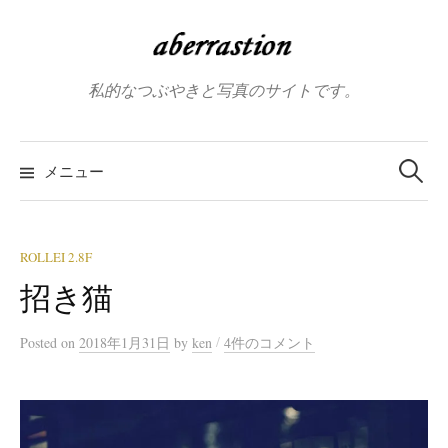
コ
ン
テ
私的なつぶやきと写真のサイトです。
ン
ツ
へ
検
索:
メニュー
ス
キ
ッ
プ
ROLLEI 2.8F
招き猫
/
Posted
on
2018年1月31日
by
ken
4件のコメント