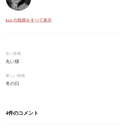
ken の投稿をすべて表示
投
古い投稿
丸い猫
稿
ナ
新しい投稿
ビ
冬の日
ゲ
ー
シ
4件のコメント
ョ
ン