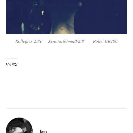
Rolleiflex 2.8F Xenotar80mm/F2.8 Rollei CR200
いいね:
ken