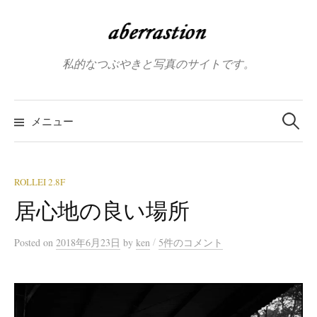
コ
ン
テ
私的なつぶやきと写真のサイトです。
ン
ツ
へ
検
索:
メニュー
ス
キ
ッ
プ
ROLLEI 2.8F
居心地の良い場所
/
Posted
on
2018年6月23日
by
ken
5件のコメント