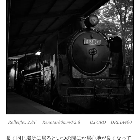
Rolleiflex 2.8F Xenotar80mm/F2.8 ILFORD DRLTA400
長く同じ場所に居るといつの間にか居心地が良くなって