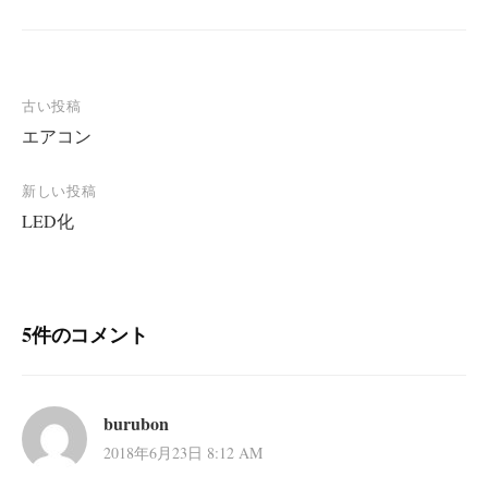
投
古い投稿
エアコン
稿
ナ
新しい投稿
ビ
LED化
ゲ
ー
シ
5件のコメント
ョ
ン
burubon
2018年6月23日 8:12 AM