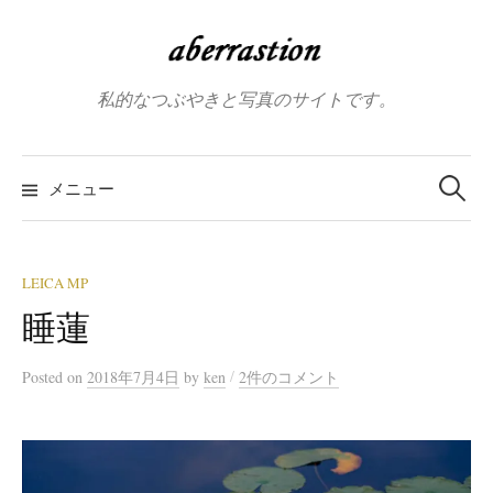
コ
ン
テ
私的なつぶやきと写真のサイトです。
ン
ツ
へ
検
索:
メニュー
ス
キ
ッ
プ
LEICA MP
睡蓮
/
Posted
on
2018年7月4日
by
ken
2件のコメント