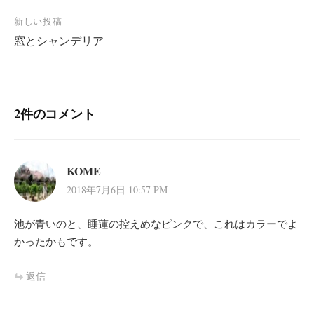
ナ
新しい投稿
ビ
窓とシャンデリア
ゲ
ー
シ
2件のコメント
ョ
ン
KOME
2018年7月6日 10:57 PM
池が青いのと、睡蓮の控えめなピンクで、これはカラーでよ
かったかもです。
返信