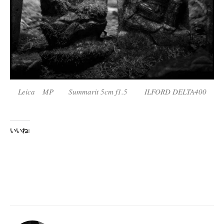
Leica MP Summarit 5cm f1.5 ILFORD DELTA400
いいね: