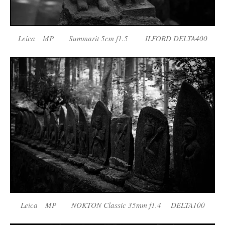
Leica MP Summarit 5cm f1.5 ILFORD DELTA400
Leica MP NOKTON Classic 35mm f1.4 DELTA100