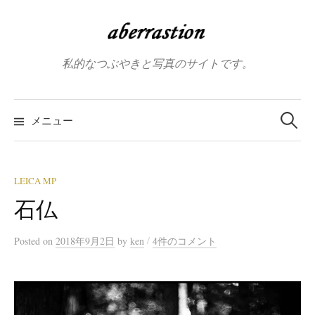
コ
ン
テ
私的なつぶやきと写真のサイトです。
ン
ツ
へ
検
索:
メニュー
ス
キ
ッ
プ
LEICA MP
石仏
/
Posted
on
2018年9月2日
by
ken
4件のコメント