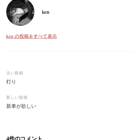
ken
ken の投稿をすべて表示
投
古い投稿
灯り
稿
ナ
新しい投稿
ビ
新車が欲しい
ゲ
ー
シ
4件のコメント
ョ