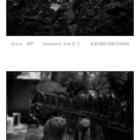
Leica MP Summarit 5cm f1.5 ILFORD DELTA400