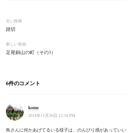
投
古い投稿
踏切
稿
ナ
新しい投稿
ビ
足尾銅山の町（その3）
ゲ
ー
シ
6件のコメント
ョ
ン
kome
2018年11月26日 12:34 PM
鳥さんに何かあげてるいる様子は、のんびり感があっていい