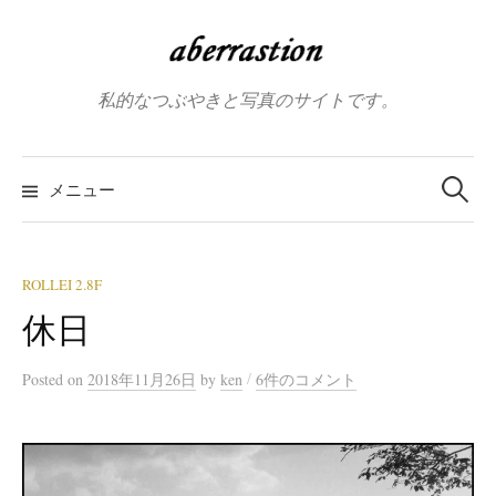
コ
ン
テ
私的なつぶやきと写真のサイトです。
ン
ツ
へ
検
索:
メニュー
ス
キ
ッ
プ
ROLLEI 2.8F
休日
/
Posted
on
2018年11月26日
by
ken
6件のコメント