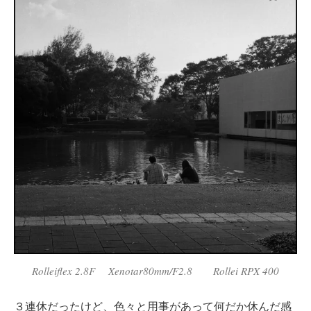
Rolleiflex 2.8F Xenotar80mm/F2.8 Rollei RPX 400
３連休だったけど、色々と用事があって何だか休んだ感