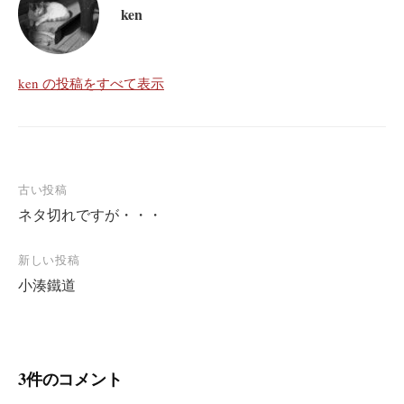
ken
ken の投稿をすべて表示
投
古い投稿
ネタ切れですが・・・
稿
ナ
新しい投稿
ビ
小湊鐵道
ゲ
ー
シ
3件のコメント
ョ