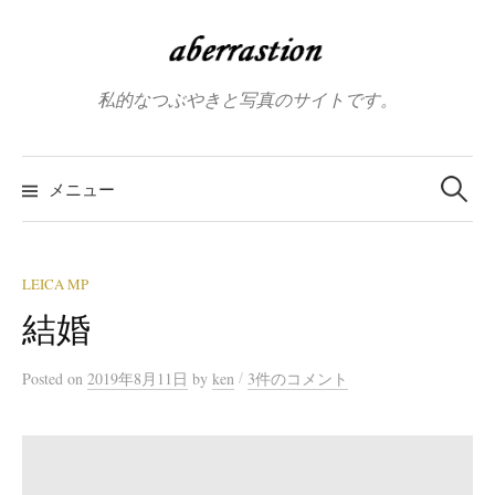
コ
ン
テ
私的なつぶやきと写真のサイトです。
ン
ツ
へ
検
索:
メニュー
ス
キ
ッ
プ
LEICA MP
結婚
/
Posted
on
2019年8月11日
by
ken
3件のコメント