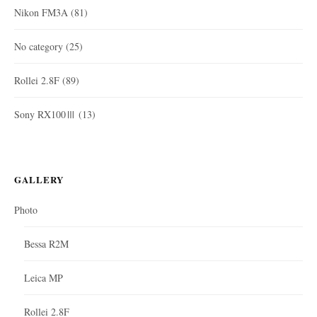
Nikon FM3A
(81)
No category
(25)
Rollei 2.8F
(89)
Sony RX100Ⅲ
(13)
GALLERY
Photo
Bessa R2M
Leica MP
Rollei 2.8F