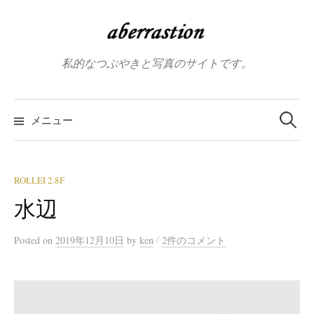
コ
ン
テ
私的なつぶやきと写真のサイトです。
ン
ツ
へ
検
索:
メニュー
ス
キ
ッ
プ
ROLLEI 2.8F
水辺
/
Posted
on
2019年12月10日
by
ken
2件のコメント