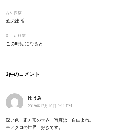
投
古い投稿
傘の出番
稿
ナ
新しい投稿
ビ
この時期になると
ゲ
ー
シ
2件のコメント
ョ
ン
ゆうみ
2019年12月10日 9:11 PM
深い色 正方形の世界 写真は、自由よね。
モノクロの世界 好きです。