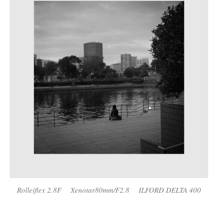
Rolleiflex 2.8F Xenotar80mm/F2.8 ILFORD DELTA 400