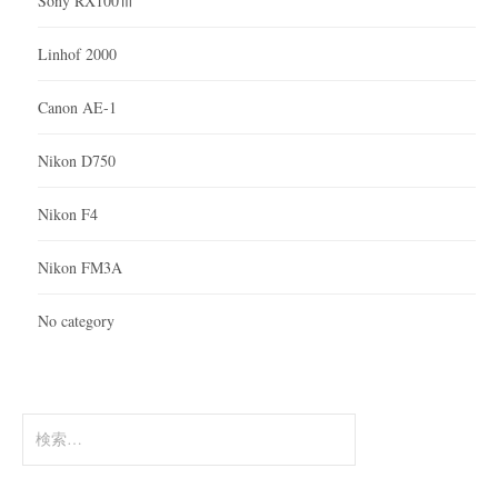
Sony RX100Ⅲ
Linhof 2000
Canon AE-1
Nikon D750
Nikon F4
Nikon FM3A
No category
検
索: