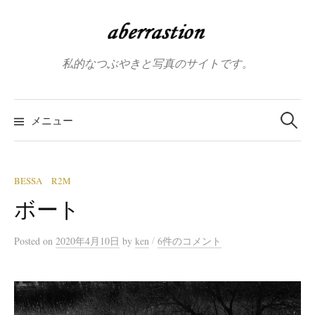
コ
ン
テ
私的なつぶやきと写真のサイトです。
ン
ツ
へ
検
索:
メニュー
ス
キ
ッ
プ
BESSA R2M
ボート
/
Posted
on
2020年4月10日
by
ken
6件のコメント