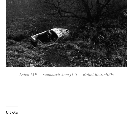
Leica MP summarit 5cm f1.5 Rollei Retro400s
いいね: