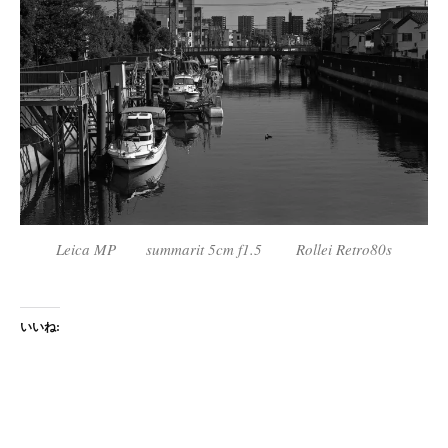
Leica MP summarit 5cm f1.5 Rollei Retro80s
いいね: