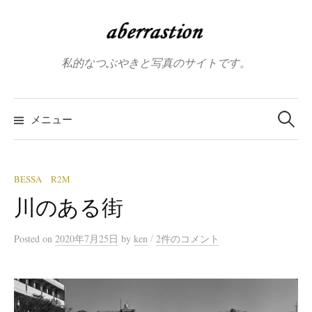
コ
ン
テ
私的なつぶやきと写真のサイトです。
ン
ツ
へ
検
索:
メニュー
ス
キ
ッ
プ
BESSA R2M
川のある街
/
Posted
on
2020年7月25日
by
ken
2件のコメント