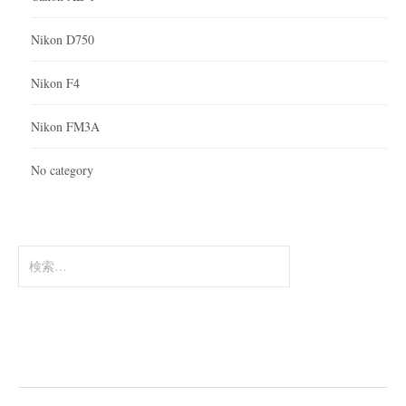
Nikon D750
Nikon F4
Nikon FM3A
No category
検
索: