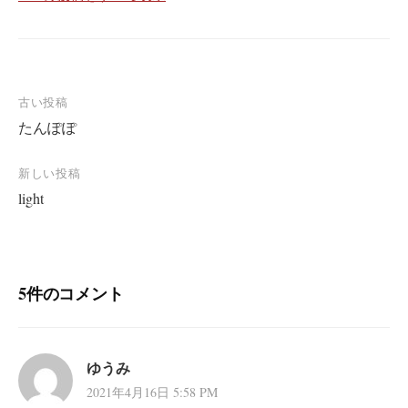
投
古い投稿
たんぽぽ
稿
ナ
新しい投稿
ビ
light
ゲ
ー
シ
5件のコメント
ョ
ン
ゆうみ
2021年4月16日 5:58 PM