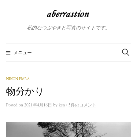
コ
ン
テ
私的なつぶやきと写真のサイトです。
ン
ツ
へ
検
索:
メニュー
ス
キ
ッ
プ
NIKON FM3A
物分かり
/
Posted
on
2021年4月16日
by
ken
5件のコメント