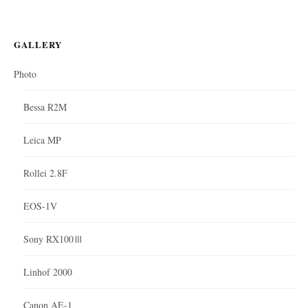
GALLERY
Photo
Bessa R2M
Leica MP
Rollei 2.8F
EOS-1V
Sony RX100Ⅲ
Linhof 2000
Canon AE-1