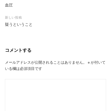
血圧
稿
ナ
新しい投稿
ビ
疑うということ
ゲ
ー
シ
コメントする
ョ
ン
メールアドレスが公開されることはありません。
※
が付いて
いる欄は必須項目です