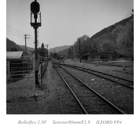
Rolleiflex 2.8F Xenotar80mm/F2.8 ILFORD FP4