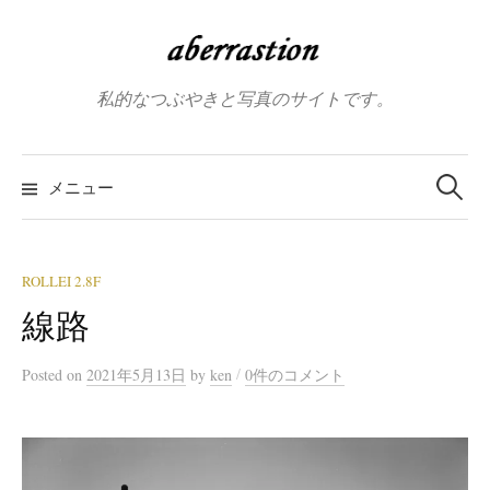
コ
ン
テ
私的なつぶやきと写真のサイトです。
ン
ツ
へ
検
索:
メニュー
ス
キ
ッ
プ
ROLLEI 2.8F
線路
/
Posted
on
2021年5月13日
by
ken
0件のコメント