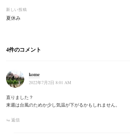
ナ
新しい投稿
ビ
夏休み
ゲ
ー
シ
4件のコメント
ョ
ン
kome
2022年7月2日 8:01 AM
直りました？
来週は台風のためか少し気温が下がるかもしれません。
返信