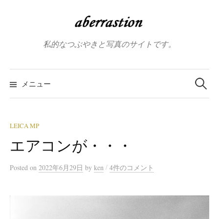
コ
ン
テ
私的なつぶやきと写真のサイトです。
ン
ツ
へ
検
索:
メニュー
ス
キ
ッ
プ
LEICA MP
エアコンが・・・
/
Posted
on
2022年6月29日
by
ken
4件のコメント