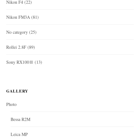
Nikon F4
(22)
Nikon FM3A
(81)
No category
(25)
Rollei 2.8F
(89)
Sony RX100Ⅲ
(13)
GALLERY
Photo
Bessa R2M
Leica MP