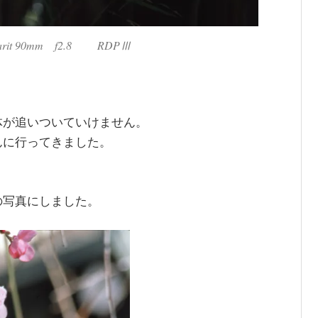
marit 90mm f2.8 RDPⅢ
体が追いついていけません。
んに行ってきました。
。
の写真にしました。