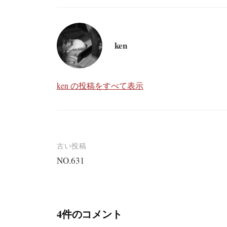
ken
ken の投稿をすべて表示
投
古い投稿
NO.631
稿
ナ
ビ
4件のコメント
ゲ