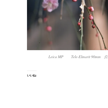
Leica MP Tele-Elmarit 90mm
いいね: