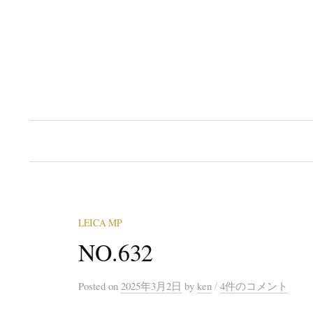
コ
ン
テ
ン
ツ
へ
ス
キ
ッ
プ
LEICA MP
NO.632
/
Posted
on
2025年3月2日
by
ken
4件のコメント