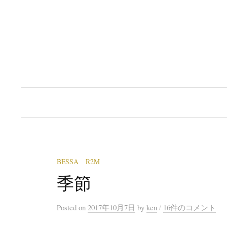
コ
ン
テ
ン
ツ
へ
ス
キ
ッ
プ
BESSA R2M
季節
/
Posted
on
2017年10月7日
by
ken
16件のコメント