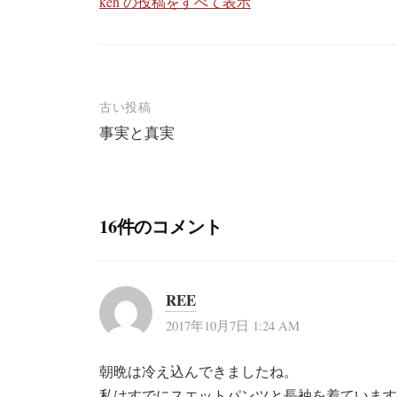
ken の投稿をすべて表示
投
古い投稿
事実と真実
稿
ナ
ビ
16件のコメント
ゲ
ー
シ
REE
ョ
2017年10月7日 1:24 AM
ン
朝晩は冷え込んできましたね。
私はすでにスエットパンツと長袖を着ています