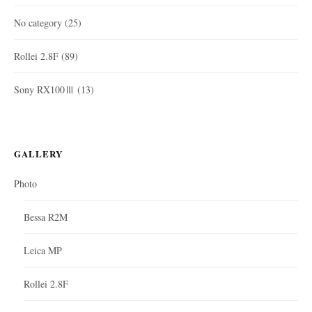
No category
(25)
Rollei 2.8F
(89)
Sony RX100Ⅲ
(13)
GALLERY
Photo
Bessa R2M
Leica MP
Rollei 2.8F