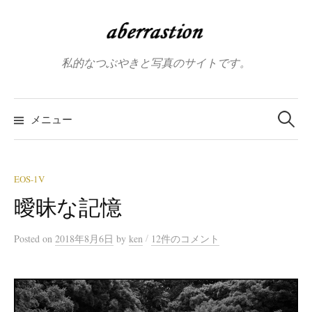
コ
ン
テ
私的なつぶやきと写真のサイトです。
ン
ツ
へ
検
索:
メニュー
ス
キ
ッ
プ
EOS-1V
曖昧な記憶
/
Posted
on
2018年8月6日
by
ken
12件のコメント